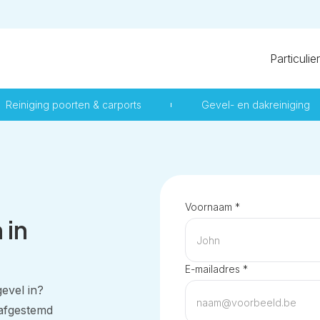
Particulie
Reiniging poorten & carports
Gevel- en dakreiniging
Voornaam *
 in
E-mailadres *
gevel in?
 afgestemd