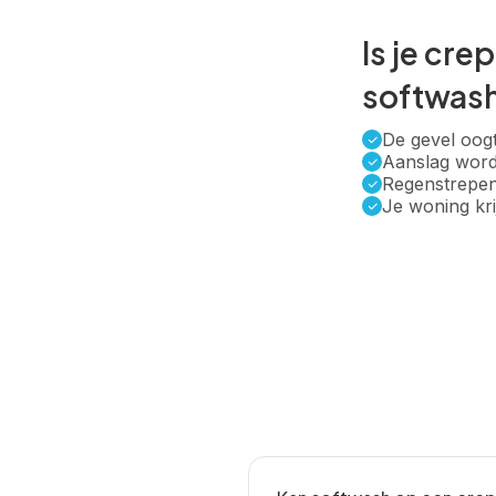
Is je cre
softwash
De gevel oogt
Aanslag word
Regenstrepen
Je woning kri