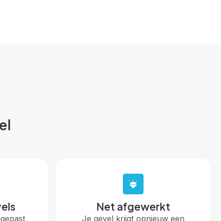
el
vels
Net afgewerkt
ngepast
Je gevel krijgt opnieuw een