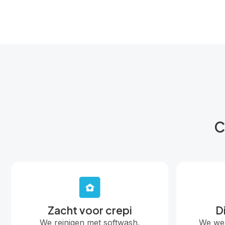
C
Zacht voor crepi
D
We reinigen met softwash,
We wek