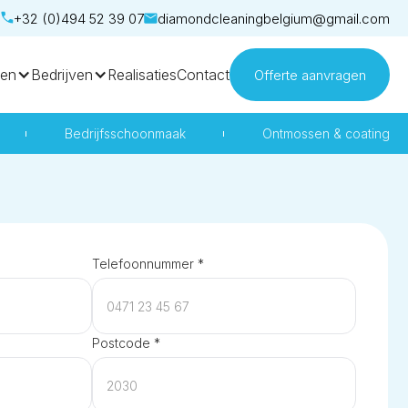
+32 (0)494 52 39 07
diamondcleaningbelgium@gmail.com
ren
Bedrijven
Realisaties
Contact
Offerte aanvragen
Bedrijfsschoonmaak
Ontmossen & coating
Telefoonnummer *
Postcode *